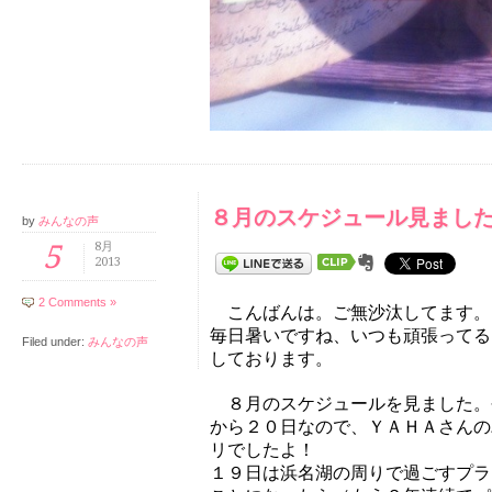
８月のスケジュール見まし
by
みんなの声
5
8月
2013
2 Comments »
こんばんは。ご無沙汰してます。
毎日暑いですね、いつも頑張ってる
Filed under:
みんなの声
しております。
８月のスケジュールを見ました。
から２０日なので、ＹＡＨＡさんの
リでしたよ！
１９日は浜名湖の周りで過ごすプラ