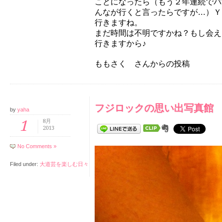
ことになったら（もう２年連続でパ
んなが行くと言ったらですが…）Ｙ
行きますね。
まだ時間は不明ですかね？もし会え
行きますから♪
ももさく さんからの投稿
フジロックの思い出写真館
by
yaha
1
8月
2013
No Comments »
Filed under:
大道芸を楽しむ日々