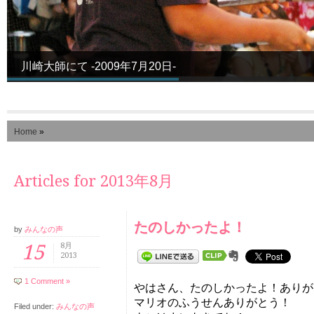
川崎大師にて -2009年7月20日-
Home
»
Articles for 2013年8月
たのしかったよ！
by
みんなの声
15
8月
2013
1 Comment »
やはさん、たのしかったよ！ありが
マリオのふうせんありがとう！
Filed under:
みんなの声