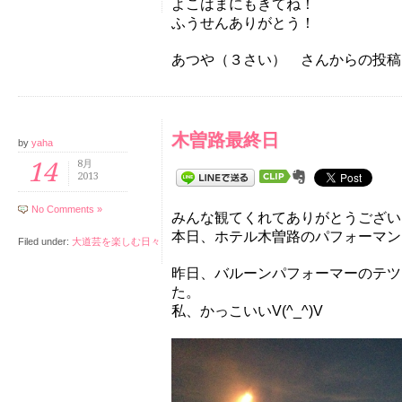
よこはまにもきてね！
ふうせんありがとう！
あつや（３さい） さんからの投稿
木曽路最終日
by
yaha
14
8月
2013
No Comments »
みんな観てくれてありがとうござい
本日、ホテル木曽路のパフォーマン
Filed under:
大道芸を楽しむ日々
昨日、バルーンパフォーマーのテツ
た。
私、かっこいいV(^_^)V