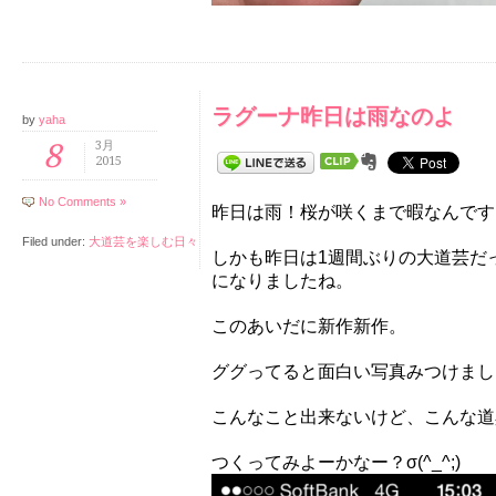
ラグーナ昨日は雨なのよ
by
yaha
8
3月
2015
No Comments »
昨日は雨！桜が咲くまで暇なんです
Filed under:
大道芸を楽しむ日々
しかも昨日は1週間ぶりの 大道芸だ
になりましたね。
このあいだに新作新作。
ググってると面白い写真みつけまし
こんなこと出来ないけど、こんな道
つくってみよーかなー？σ(^_^;)