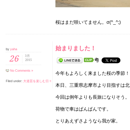
桜はまだ咲いてません。σ(^_^;)
始まりました！
by
yaha
26
3月
2015
No Comments »
今年もよろしく来ました桜の季節！
Filed under:
大道芸を楽しむ日々
本日、三重県志摩市より目指すは北
今回は例年よりも長旅になりそう。
荷物で車はぱんぱんです。
とりあえずさようなら我が家。