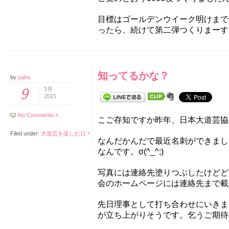
目標はゴールデンウイーク明けまで
ったら、続けて第二弾つくりまーす。*\(
知ってるかな？
by
yaha
9
3月
2015
No Comments »
こご存知ですか昨年、日本大道芸協
Filed under:
大道芸を楽しむ日々
なんだかんだで最近名刺ができまし
なんです。σ(^_^;)
写真には連絡先塗りつぶしたけどど
会のホームページには連絡先まで載
先日理事として打ち合わせにいきま
が立ち上がりそうです。乞うご期待