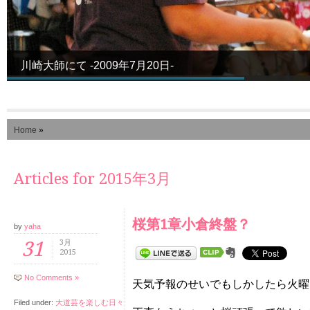
川崎大師にて -2009年7月20日-
Home
»
Articles for 2015年3月
桜第1章小倉終盤？
by
yaha
31
3月
2015
No Comments »
天気予報のせいでもしかしたら火曜
Filed under:
大道芸を楽しむ日々