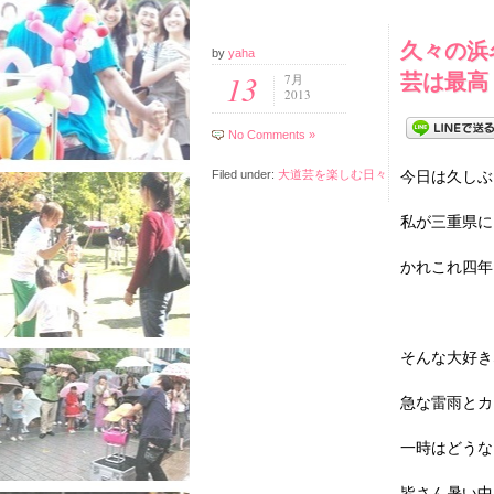
久々の浜
by
yaha
芸は最高
13
7月
2013
No Comments »
Filed under:
大道芸を楽しむ日々
今日は久しぶ
私が三重県に
かれこれ四年に
そんな大好き
急な雷雨とカ
一時はどうな
皆さん暑い中