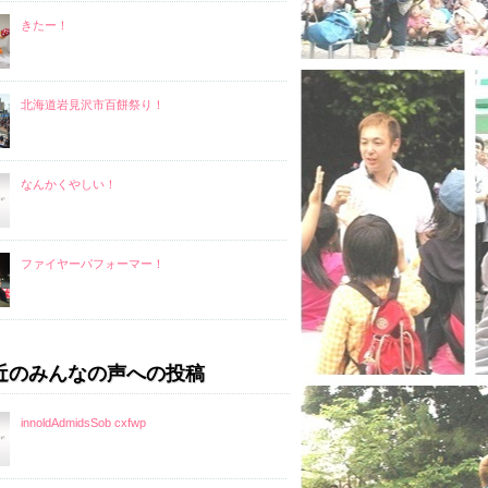
きたー！
北海道岩見沢市百餅祭り！
なんかくやしい！
ファイヤーパフォーマー！
近のみんなの声への投稿
innoldAdmidsSob cxfwp