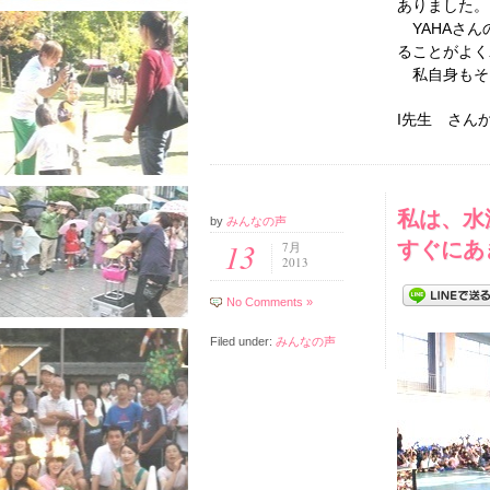
ありました。
YAHAさん
ることがよく
私自身もそ
I先生 さん
私は、水
by
みんなの声
すぐにあ
13
7月
2013
No Comments »
Filed under:
みんなの声