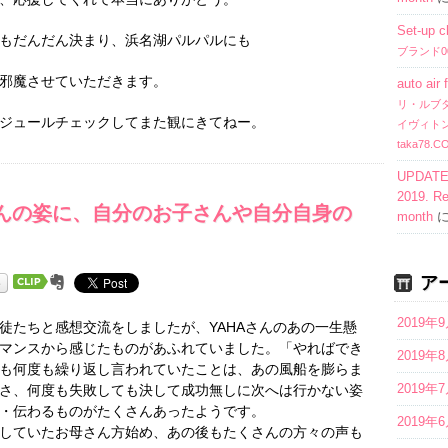
Set-up c
もだんだん決まり、浜名湖パルパルにも
ブランド007
邪魔させていただきます。
auto air f
リ・ルブ
ジュールチェックしてまた観にきてねー。
イヴィト
taka78.
UPDATE: 
2019. Re
さんの姿に、自分のお子さんや自分自身の
month
ア
2019年
たちと感想交流をしましたが、YAHAさんのあの一生懸
マンスから感じたものがあふれていました。「やればでき
2019年
も何度も繰り返し言われていたことは、あの風船を膨らま
2019年
さ、何度も失敗しても決して成功無しに次へは行かない姿
・伝わるものがたくさんあったようです。
2019年
していたお母さん方始め、あの後もたくさんの方々の声も