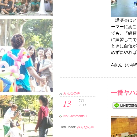
講演会はと
ーマーにあこ
でも、『練習
に練習してで
ときに自信が
めずにやれば
Aさん（小学
一番ヤハ
by
みんなの声
13
7月
2013
No Comments »
Filed under:
みんなの声