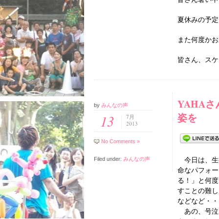
夏休みの予定
また何度かお
皆さん、スケ
YAHA
by
みんなの声
姿を
13
7月
2013
No Comments »
Filed under:
みんなの声
今日は、生徒
命なパフォー
る！」と何度
すことの難し
などなど・・
あの、号泣