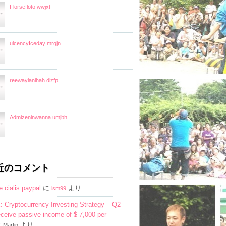
Florsefloto wwjxt
ulcencyIceday mrqjn
reewaylanihah dlzfp
Admizeninwanna umjbh
近のコメント
e cialis paypal
に
より
lsm99
Cryptocurrency Investing Strategy – Q2
ceive passive income of $ 7,000 per
に
より
Martin