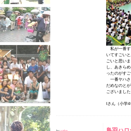
私が一番す
いてすごいと
ごいと思いま
し、あきらめ
ったのがすご
一番ヤハさ
だめなのとが
ございまし
Iさん（小学
鳥羽ハロ
by
yaha