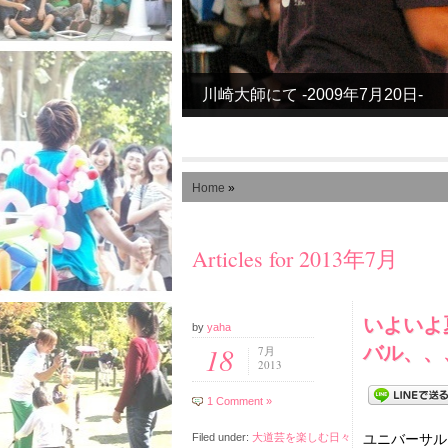
川崎大師にて -2009年7月20日-
Home
»
Articles for 2013年7月
いよいよ
by
yaha
バル、、
18
7月
2013
1 Comment »
Filed under:
大道芸を楽しむ日々
ユニバーサル