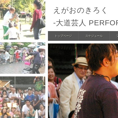
えがおのきろく
-大道芸人 PERFO
トップページ
スケジュール