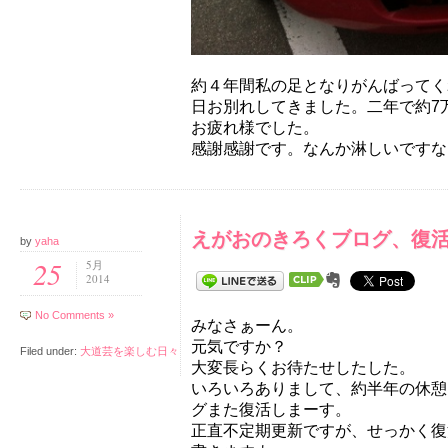
約４年間私の足となりがんばってく
日お別れしてきました。二年で約7
お疲れ様でした。
感謝感謝です。なんか淋しいですな
えがおのきろくブログ、復
by
yaha
25
5月
2014
No Comments »
みなさぁーん。
元気ですか？
Filed under:
大道芸を楽しむ日々
大変長らくお待たせしたした。
いろいろありまして、約半年の休憩
グまた復活しまーす。
正直不定期更新ですが、せっかく復