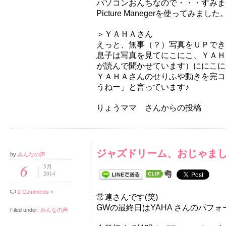
パソコンおんちなので・・・すみま
Picture Manegerを使ってみました
＞ＹＡＨＡさん
えっと、無事（？）写真をＵＰでき
息子は写真を見てにこにこ、ＹＡＨ
が読んで聞かせています）ににこに
ＹＡＨＡさんのせりふや動きを完コ
うねー」と言っています♪
りょうママ さんからの投稿
ジャズドリーム、おじゃまし
by
みんなの声
6
5月
2014
2 Comments »
常連さんです(笑)
GWの最終日はYAHA さんのパフ
Filed under:
みんなの声