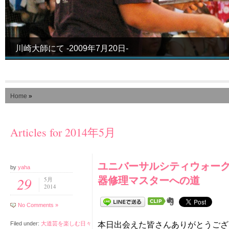
川崎大師にて -2009年7月20日-
Home
»
Articles for 2014年5月
ユニバーサルシティウォー
by
yaha
器修理マスターへの道
29
5月
2014
No Comments »
Filed under:
大道芸を楽しむ日々
本日出会えた皆さんありがとうござい