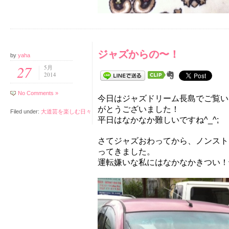
ジャズからの〜！
by
yaha
27
5月
2014
No Comments »
今日はジャズドリーム長島でご覧い
がとうございました！
Filed under:
大道芸を楽しむ日々
平日はなかなか難しいですね^_^;
さてジャズおわってから、ノンスト
ってきました。
運転嫌いな私にはなかなかきつい！^_