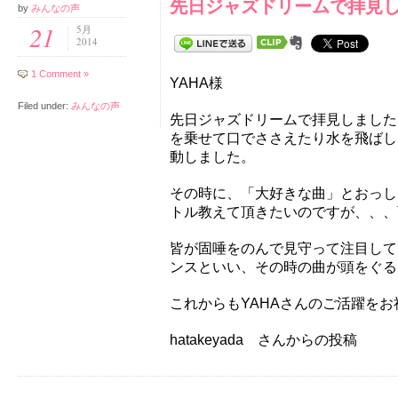
先日ジャズドリームで拝見
by
みんなの声
21
5月
2014
1 Comment »
YAHA様
Filed under:
みんなの声
先日ジャズドリームで拝見しました
を乗せて口でささえたり水を飛ばし
動しました。
その時に、「大好きな曲」とおっし
トル教えて頂きたいのですが、、
皆が固唾をのんで見守って注目して
ンスといい、その時の曲が頭をぐ
これからもYAHAさんのご活躍をお祈
hatakeyada さんからの投稿