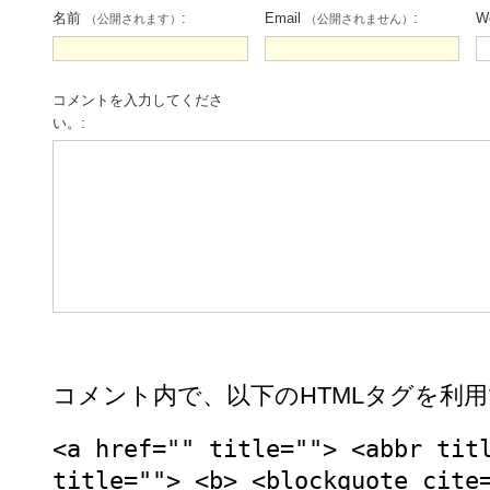
名前
:
Email
:
W
（公開されます）
（公開されません）
コメントを入力してくださ
い。:
コメント内で、以下のHTMLタグを利
<a href="" title=""> <abbr tit
title=""> <b> <blockquote cite